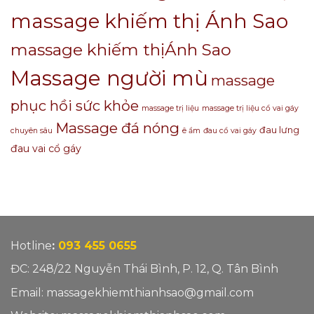
massage khiếm thị Ánh Sao
massage khiếm thịÁnh Sao
Massage người mù
massage
phục hồi sức khỏe
massage trị liệu
massage trị liệu cổ vai gáy
Massage đá nóng
đau lưng
chuyên sâu
ê ẩm
đau cổ vai gáy
đau vai cổ gáy
Hotline
:
093 455 0655
ĐC: 248/22 Nguyễn Thái Bình, P. 12, Q. Tân Bình
Email: massagekhiemthianhsao@gmail.com