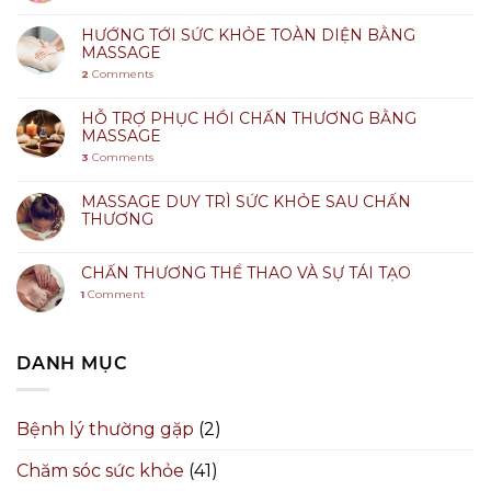
HƯỚNG TỚI SỨC KHỎE TOÀN DIỆN BẰNG
MASSAGE
2
Comments
HỖ TRỢ PHỤC HỒI CHẤN THƯƠNG BẰNG
MASSAGE
3
Comments
MASSAGE DUY TRÌ SỨC KHỎE SAU CHẤN
THƯƠNG
CHẤN THƯƠNG THỂ THAO VÀ SỰ TÁI TẠO
1
Comment
DANH MỤC
Bệnh lý thường gặp
(2)
Chăm sóc sức khỏe
(41)