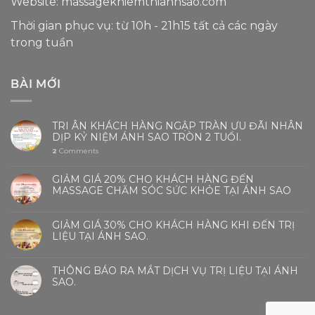
Website:
massagekhiemthianhsao.com
Thời gian phục vụ: từ 10h - 21h15 tất cả các ngày
trong tuần
BÀI MỚI
TRI ÂN KHÁCH HÀNG NGẬP TRÀN ƯU ĐÃI NHÂN
DỊP KỶ NIỆM ÁNH SAO TRÒN 2 TUỔI.
2
Comments
GIẢM GIÁ 20% CHO KHÁCH HÀNG ĐẾN
MASSAGE CHĂM SÓC SỨC KHỎE TẠI ÁNH SAO
GIẢM GIÁ 30% CHO KHÁCH HÀNG KHI ĐẾN TRỊ
LIỆU TẠI ÁNH SAO.
THÔNG BÁO RA MẮT DỊCH VỤ TRỊ LIỆU TẠI ÁNH
SAO.