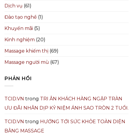
Dịch vụ
(61)
Đào tạo nghề
(1)
Khuyến mãi
(5)
Kinh nghiệm
(20)
Massage khiếm thị
(69)
Massage người mù
(67)
PHẢN HỒI
TCID.VN
trong
TRI ÂN KHÁCH HÀNG NGẬP TRÀN
ƯU ĐÃI NHÂN DỊP KỶ NIỆM ÁNH SAO TRÒN 2 TUỔI.
TCID.VN
trong
HƯỚNG TỚI SỨC KHỎE TOÀN DIỆN
BẰNG MASSAGE