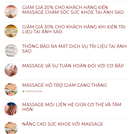
GIẢM GIÁ 20% CHO KHÁCH HÀNG ĐẾN
MASSAGE CHĂM SÓC SỨC KHỎE TẠI ÁNH SAO
GIẢM GIÁ 30% CHO KHÁCH HÀNG KHI ĐẾN TRỊ
LIỆU TẠI ÁNH SAO.
THÔNG BÁO RA MẮT DỊCH VỤ TRỊ LIỆU TẠI ÁNH
SAO.
MASSAGE VÀ SỰ TUẦN HOÀN ĐỐI VỚI CƠ BẮP
MASSAGE HỖ TRỢ GIẢM CĂNG THẲNG
2
Comments
MASSAGE MỐI LIÊN HỆ GIỮA CƠ THỂ VÀ TÂM
HỒN
NÂNG CAO SỨC KHỎE VỚI MASSAGE