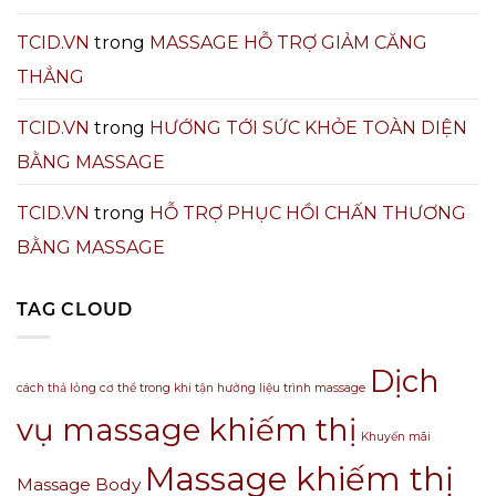
TCID.VN
trong
MASSAGE HỖ TRỢ GIẢM CĂNG
THẲNG
TCID.VN
trong
HƯỚNG TỚI SỨC KHỎE TOÀN DIỆN
BẰNG MASSAGE
TCID.VN
trong
HỖ TRỢ PHỤC HỒI CHẤN THƯƠNG
BẰNG MASSAGE
TAG CLOUD
Dịch
cách thả lỏng cơ thể trong khi tận hưởng liệu trình massage
vụ massage khiếm thị
Khuyến mãi
Massage khiếm thị
Massage Body