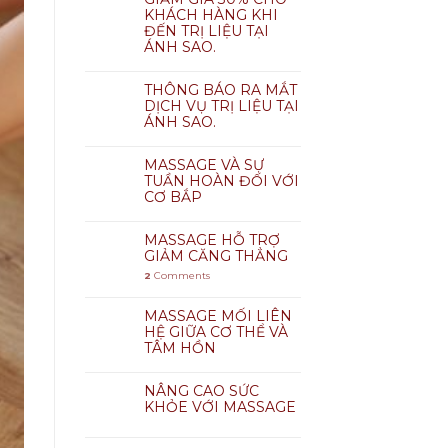
KHÁCH HÀNG KHI
ĐẾN TRỊ LIỆU TẠI
ÁNH SAO.
THÔNG BÁO RA MẮT
DỊCH VỤ TRỊ LIỆU TẠI
ÁNH SAO.
MASSAGE VÀ SỰ
TUẦN HOÀN ĐỐI VỚI
CƠ BẮP
MASSAGE HỖ TRỢ
GIẢM CĂNG THẲNG
2
Comments
MASSAGE MỐI LIÊN
HỆ GIỮA CƠ THỂ VÀ
TÂM HỒN
NÂNG CAO SỨC
KHỎE VỚI MASSAGE