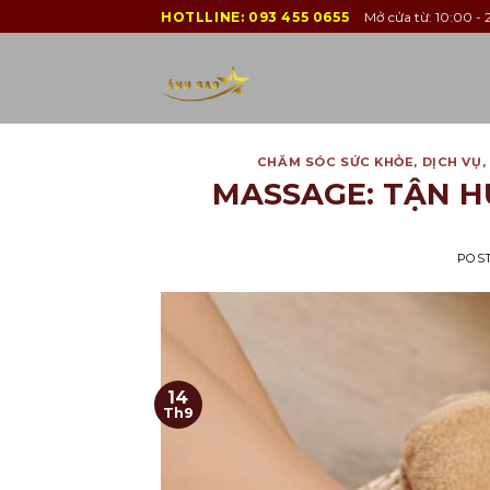
Skip
HOTLLINE:
093 455 0655
Mở cửa từ: 10:00 - 2
to
content
CHĂM SÓC SỨC KHỎE
,
DỊCH VỤ
,
MASSAGE: TẬN H
POS
14
Th9