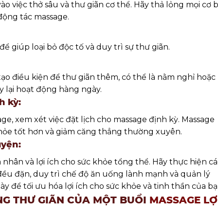
o việc thở sâu và thư giãn cơ thể. Hãy thả lỏng mọi cơ 
 động tác massage.
giúp loại bỏ độc tố và duy trì sự thư giãn.
tạo điều kiện để thư giãn thêm, có thể là nằm nghỉ hoặc
y lại hoạt động hàng ngày.
h kỳ:
age, xem xét việc đặt lịch cho massage định kỳ. Massage
khỏe tốt hơn và giảm căng thẳng thường xuyên.
uyện:
nhân và lợi ích cho sức khỏe tổng thể. Hãy thực hiện cá
ều đặn, duy trì chế độ ăn uống lành mạnh và quản lý
 để tối ưu hóa lợi ích cho sức khỏe và tinh thần của bạ
NG THƯ GIÃN CỦA MỘT BUỔI
MASSAGE LỢ