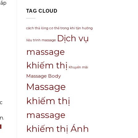
bắp
TAG CLOUD
cách thả lỏng cơ thể trong khi tận hưởng
Dịch vụ
liệu trình massage
massage
khiếm thị
Khuyến mãi
Massage Body
Massage
khiếm thị
c
massage
n.
I
khiếm thị Ánh