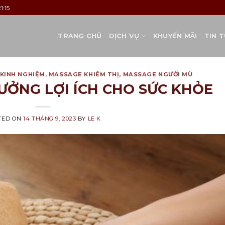
1:15
TRANG CHỦ
DỊCH VỤ
KHUYẾN MÃI
TIN 
KINH NGHIỆM
,
MASSAGE KHIẾM THỊ
,
MASSAGE NGƯỜI MÙ
ƯỞNG LỢI ÍCH CHO SỨC KHỎE
TED ON
14 THÁNG 9, 2023
BY
LE K