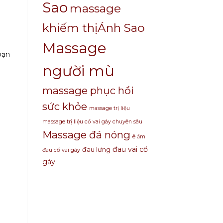
Sao
massage
khiếm thịÁnh Sao
Massage
bạn
người mù
massage phục hồi
sức khỏe
massage trị liệu
massage trị liệu cổ vai gáy chuyên sâu
Massage đá nóng
ê ẩm
đau vai cổ
đau lưng
đau cổ vai gáy
gáy