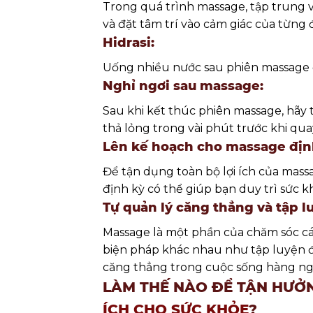
Trong quá trình massage, tập trung và
và đặt tâm trí vào cảm giác của từng
Hidrasi:
Uống nhiều nước sau phiên massage để 
Nghỉ ngơi sau massage:
Sau khi kết thúc phiên massage, hãy 
thả lỏng trong vài phút trước khi qua
Lên kế hoạch cho massage địn
Để tận dụng toàn bộ lợi ích của mass
định kỳ có thể giúp bạn duy trì sức 
Tự quản lý căng thẳng và tập l
Massage là một phần của chăm sóc cá 
biện pháp khác nhau như tập luyện đ
căng thẳng trong cuộc sống hàng ngày
LÀM THẾ NÀO ĐỂ TẬN HƯỞ
ÍCH CHO SỨC KHỎE
?