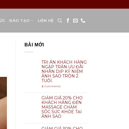
TỨC
ĐÀO TẠO
LIÊN HỆ
BÀI MỚI
TRI ÂN KHÁCH HÀNG
NGẬP TRÀN ƯU ĐÃI
NHÂN DỊP KỶ NIỆM
ÁNH SAO TRÒN 2
TUỔI.
2
Comments
GIẢM GIÁ 20% CHO
KHÁCH HÀNG ĐẾN
MASSAGE CHĂM
SÓC SỨC KHỎE TẠI
ÁNH SAO
GIẢM GIÁ 30% CHO