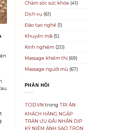
Chăm sóc sức khỏe
(41)
Dịch vụ
(61)
Đào tạo nghề
(1)
A
Khuyến mãi
(5)
Kinh nghiệm
(20)
iện
Massage khiếm thị
(69)
Massage người mù
(67)
n
PHẢN HỒI
đau
TCID.VN
trong
TRI ÂN
t
KHÁCH HÀNG NGẬP
g
TRÀN ƯU ĐÃI NHÂN DỊP
KỶ NIỆM ÁNH SAO TRÒN