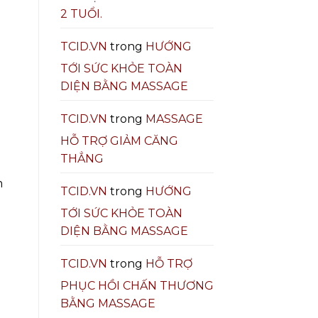
2 TUỔI.
TCID.VN
trong
HƯỚNG
TỚI SỨC KHỎE TOÀN
DIỆN BẰNG MASSAGE
TCID.VN
trong
MASSAGE
HỖ TRỢ GIẢM CĂNG
THẲNG
m
TCID.VN
trong
HƯỚNG
TỚI SỨC KHỎE TOÀN
DIỆN BẰNG MASSAGE
TCID.VN
trong
HỖ TRỢ
PHỤC HỒI CHẤN THƯƠNG
BẰNG MASSAGE