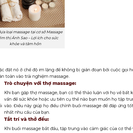
ựa loại massage tại cơ sở Massage
ếm thị Ánh Sao – Lợi ích cho sức
khỏe và tâm hồn
ặc đặt nó ở chế độ im lặng để không bị gián đoạn bởi cuộc gọi 
àn toàn vào trải nghiệm massage.
Trò chuyện với thợ massage:
Khi bạn gặp thợ massage, bạn có thể thảo luận với họ về bất 
vấn đề sức khỏe hoặc ưu tiên cụ thể nào bạn muốn họ tập tr
ổi
vào. Điều này giúp họ điều chỉnh buổi massage để đáp ứng tố
nhất nhu cầu của bạn.
Tắt trí và thở đều:
Khi buổi massage bắt đầu, tập trung vào cảm giác của cơ thể 