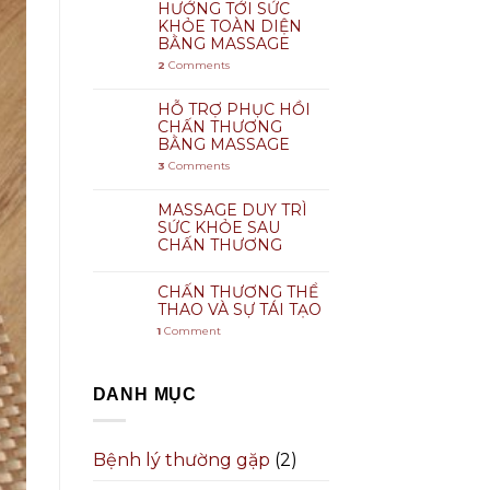
HƯỚNG TỚI SỨC
KHỎE TOÀN DIỆN
BẰNG MASSAGE
2
Comments
HỖ TRỢ PHỤC HỒI
CHẤN THƯƠNG
BẰNG MASSAGE
3
Comments
MASSAGE DUY TRÌ
SỨC KHỎE SAU
CHẤN THƯƠNG
CHẤN THƯƠNG THỂ
THAO VÀ SỰ TÁI TẠO
1
Comment
DANH MỤC
Bệnh lý thường gặp
(2)