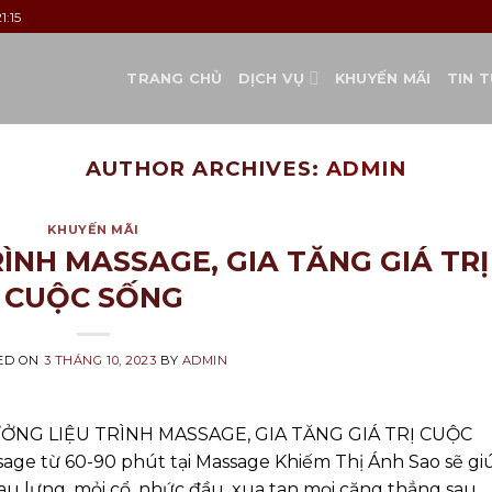
1:15
TRANG CHỦ
DỊCH VỤ
KHUYẾN MÃI
TIN 
AUTHOR ARCHIVES:
ADMIN
KHUYẾN MÃI
ÌNH MASSAGE, GIA TĂNG GIÁ TRỊ
CUỘC SỐNG
ED ON
3 THÁNG 10, 2023
BY
ADMIN
 HƯỞNG LIỆU TRÌNH MASSAGE, GIA TĂNG GIÁ TRỊ CUỘC
age từ 60-90 phút tại Massage Khiếm Thị Ánh Sao sẽ gi
u lưng, mỏi cổ, nhức đầu, xua tan mọi căng thẳng sau