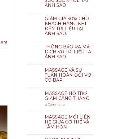
SÓC SỨC KHỎE TẠI
ÁNH SAO
GIẢM GIÁ 30% CHO
KHÁCH HÀNG KHI
ĐẾN TRỊ LIỆU TẠI
ÁNH SAO.
ent
THÔNG BÁO RA MẮT
DỊCH VỤ TRỊ LIỆU TẠI
ÁNH SAO.
MASSAGE VÀ SỰ
TUẦN HOÀN ĐỐI VỚI
CƠ BẮP
MASSAGE HỖ TRỢ
GIẢM CĂNG THẲNG
2
Comments
MASSAGE MỐI LIÊN
HỆ GIỮA CƠ THỂ VÀ
TÂM HỒN