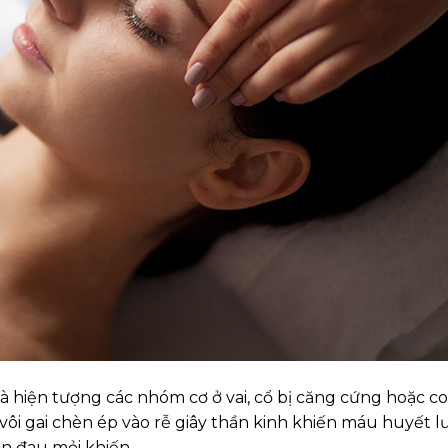
là hiện tượng các nhóm cơ ở vai, cổ bị căng cứng hoặc co
 vôi gai chèn ép vào rễ giây thần kinh khiến máu huyết l
n đau mỏi khiến…