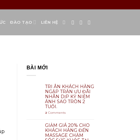
TỨC
ĐÀO TẠO
LIÊN HỆ
BÀI MỚI
TRI ÂN KHÁCH HÀNG
NGẬP TRÀN ƯU ĐÃI
NHÂN DỊP KỶ NIỆM
ÁNH SAO TRÒN 2
TUỔI.
2
Comments
GIẢM GIÁ 20% CHO
KHÁCH HÀNG ĐẾN
úp
MASSAGE CHĂM