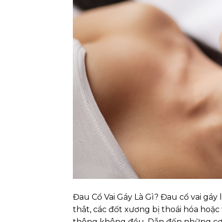
Đau Cổ Vai Gáy Là Gì? Đau cổ vai gáy 
thắt, các đốt xương bị thoái hóa hoặc
thông không đều. Dẫn đến những cơ