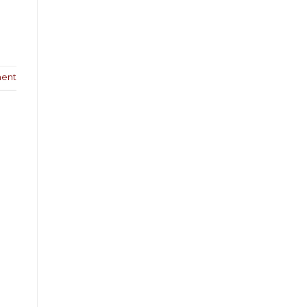
ent
i