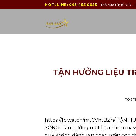
Skip
HOTLLINE:
093 455 0655
Mở cửa từ: 10:00 - 2
to
content
TẬN HƯỞNG LIỆU TR
POST
https://fb.watch/nrtCVhtBZn/ TẬN
SỐNG. Tận hưởng một liệu trình mass
quý khách đánh tan hoàn toàn cơn đa