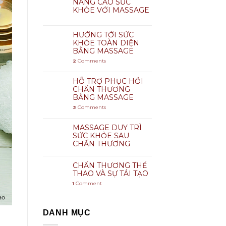
NÂNG CAO SỨC
KHỎE VỚI MASSAGE
HƯỚNG TỚI SỨC
KHỎE TOÀN DIỆN
BẰNG MASSAGE
2
Comments
HỖ TRỢ PHỤC HỒI
CHẤN THƯƠNG
BẰNG MASSAGE
3
Comments
MASSAGE DUY TRÌ
SỨC KHỎE SAU
CHẤN THƯƠNG
CHẤN THƯƠNG THỂ
THAO VÀ SỰ TÁI TẠO
1
Comment
DANH MỤC