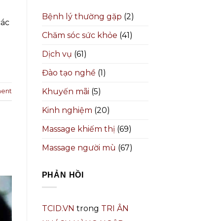
Bệnh lý thường gặp
(2)
các
Chăm sóc sức khỏe
(41)
Dịch vụ
(61)
Đào tạo nghề
(1)
Khuyến mãi
(5)
ent
Kinh nghiệm
(20)
Massage khiếm thị
(69)
Massage người mù
(67)
PHẢN HỒI
TCID.VN
trong
TRI ÂN