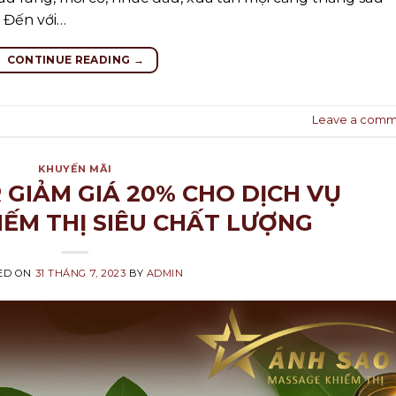
 Đến với…
CONTINUE READING
→
Leave a comm
KHUYẾN MÃI
GIẢM GIÁ 20% CHO DỊCH VỤ
ẾM THỊ SIÊU CHẤT LƯỢNG
ED ON
31 THÁNG 7, 2023
BY
ADMIN