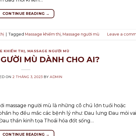
CONTINUE READING
→
hị
|
Tagged
Massage khiếm thị
,
Massage người mù
Leave a comm
 KHIẾM THỊ
,
MASSAGE NGƯỜI MÙ
GƯỜI MÙ DÀNH CHO AI?
ED ON
2 THÁNG 3, 2023
BY
ADMIN
ới massage người mù là những cô chú lớn tuổi hoặc
phần họ đều mắc các bệnh lý như: Đau lưng Đau mỏi va
Đau thần kinh tọa Thoái hóa đốt sống…
CONTINUE READING
→