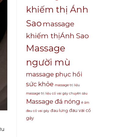
khiếm thị Ánh
Sao
massage
khiếm thịÁnh Sao
Massage
người mù
massage phục hồi
sức khỏe
massage trị liệu
massage trị liệu cổ vai gáy chuyên sâu
Massage đá nóng
ê ẩm
đau vai cổ
đau lưng
đau cổ vai gáy
gáy
ưu