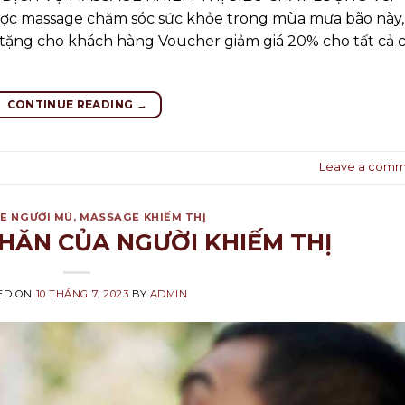
c massage chăm sóc sức khỏe trong mùa mưa bão này,
tặng cho khách hàng Voucher giảm giá 20% cho tất cả 
CONTINUE READING
→
Leave a comm
E NGƯỜI MÙ
,
MASSAGE KHIẾM THỊ
HĂN CỦA NGƯỜI KHIẾM THỊ
ED ON
10 THÁNG 7, 2023
BY
ADMIN