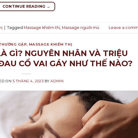
CONTINUE READING
→
hị
|
Tagged
Massage khiếm thị
,
Massage người mù
Leave a comm
 THƯỜNG GẶP
,
MASSAGE KHIẾM THỊ
LÀ GÌ? NGUYÊN NHÂN VÀ TRIỆU
ĐAU CỔ VAI GÁY NHƯ THẾ NÀO?
ED ON
5 THÁNG 4, 2023
BY
ADMIN